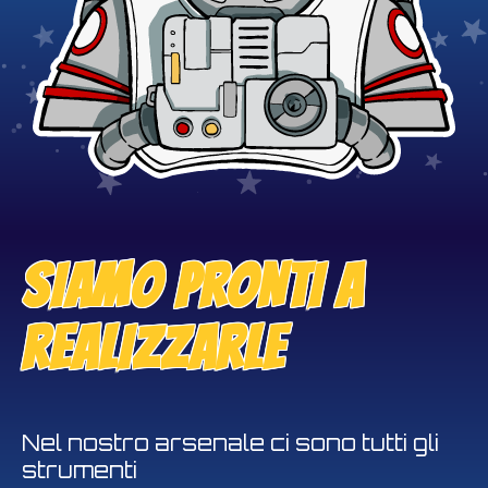
SIAMO PRONTI A
REALIZZARLE
Nel nostro arsenale ci sono tutti gli
strumenti