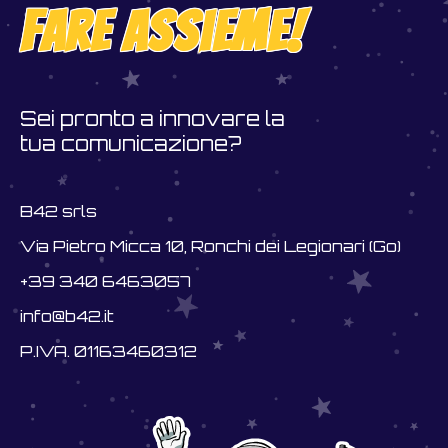
fare assieme!
Sei pronto a innovare la
tua comunicazione?
B42 srls
Via Pietro Micca 10, Ronchi dei Legionari (Go)
+39 340 6463057
info@b42.it
P.IVA. 01163460312