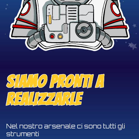
SIAMO PRONTI A
REALIZZARLE
Nel nostro arsenale ci sono tutti gli
strumenti