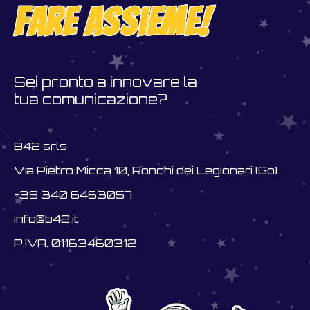
fare assieme!
Sei pronto a innovare la
tua comunicazione?
B42 srls
Via Pietro Micca 10, Ronchi dei Legionari (Go)
+39 340 6463057
info@b42.it
P.IVA. 01163460312